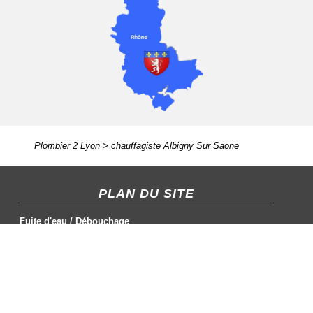
Plombier 2 Lyon
>
chauffagiste Albigny Sur Saone
PLAN DU SITE
Fuite d'eau
/
Débouchage
Chauffagiste
/
Plombier
Cumulus
/
Salle de bain
CONTACT / MENTIONS