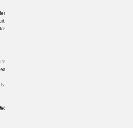
ier
it.
tre
ute
les
fs,
ité