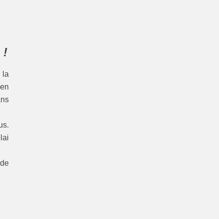
 !
 la
 en
ns
us.
lai
 de