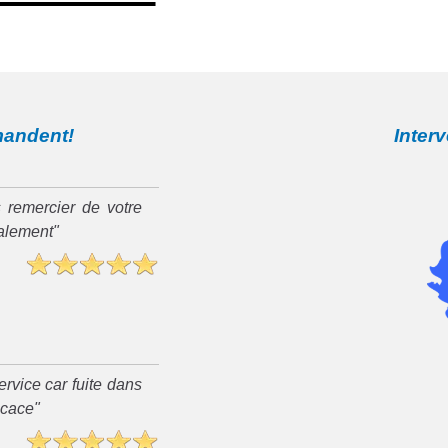
mandent!
Inter
 remercier de votre
ialement"
rvice car fuite dans
ficace"