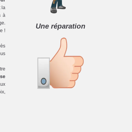
 la
s à
ge.
Une réparation
e !
rès
ous
tre
sse
aux
ix,