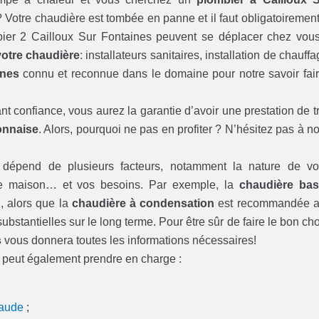
Votre chaudière est tombée en panne et il faut obligatoirement
bier 2 Cailloux Sur Fontaines peuvent se déplacer chez vou
votre chaudière
: installateurs sanitaires, installation de chauffa
ines
connu et reconnue dans le domaine pour notre savoir fair
ant confiance, vous aurez la garantie d’avoir une prestation de t
onnaise
. Alors, pourquoi ne pas en profiter ? N’hésitez pas à n
r dépend de plusieurs facteurs, notamment la nature de vo
re maison… et vos besoins. Par exemple, la
chaudière ba
, alors que la
chaudière à condensation
est recommandée 
stantielles sur le long terme. Pour être sûr de faire le bon cho
s
vous donnera toutes les informations nécessaires!
e peut également prendre en charge :
haude
;