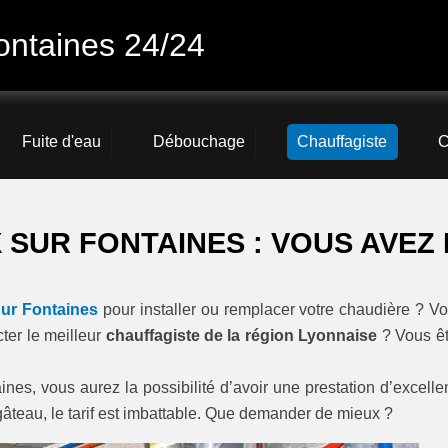
ontaines 24/24
Fuite d'eau
Débouchage
Chauffagiste
C
SUR FONTAINES : VOUS AVEZ 
Sur Fontaines
pour installer ou remplacer votre chaudière ? Vo
ter le meilleur
chauffagiste de la région Lyonnaise
? Vous ê
nes, vous aurez la possibilité d’avoir une prestation d’excelle
le gâteau, le tarif est imbattable. Que demander de mieux ?