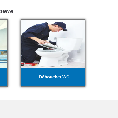
berie
Déboucher WC