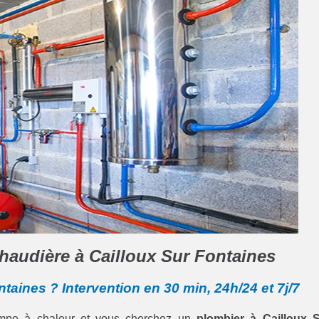
chaudière à Cailloux Sur Fontaines
taines ? Intervention en 30 min, 24h/24 et 7j/7
ompe à chaleur et vous cherchez un
plombier à Cailloux 