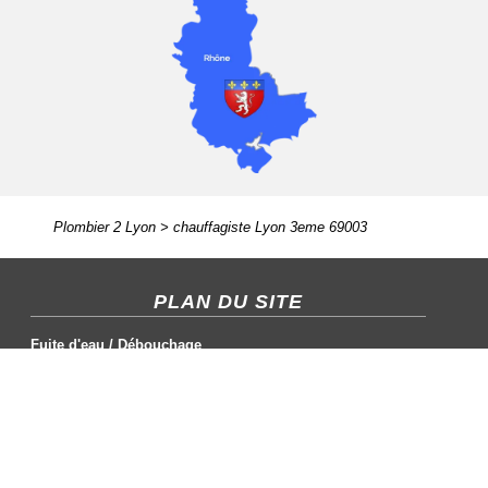
Plombier 2 Lyon
>
chauffagiste Lyon 3eme 69003
PLAN DU SITE
Fuite d'eau
/
Débouchage
Chauffagiste
/
Plombier
Cumulus
/
Salle de bain
CONTACT / MENTIONS