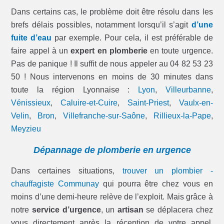
Dans certains cas, le problème doit être résolu dans les
brefs délais possibles, notamment lorsqu’il s’agit
d’une
fuite d’eau
par exemple. Pour cela, il est préférable de
faire appel à un
expert en plomberie
en toute urgence.
Pas de panique ! Il suffit de nous appeler au 04 82 53 23
50 ! Nous intervenons en moins de 30 minutes dans
toute la région Lyonnaise :
Lyon
,
Villeurbanne
,
Vénissieux
,
Caluire-et-Cuire
,
Saint-Priest
,
Vaulx-en-
Velin
,
Bron
,
Villefranche-sur-Saône
,
Rillieux-la-Pape
,
Meyzieu
Dépannage de plomberie en urgence
Dans certaines situations,
trouver un plombier -
chauffagiste Communay
qui pourra être chez vous en
moins d’une demi-heure relève de l’exploit. Mais grâce à
notre
service d’urgence
, un
artisan
se déplacera chez
vous directement après la réception de votre appel,