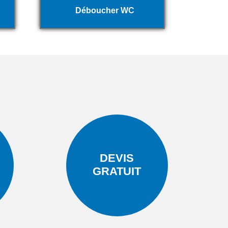
Déboucher WC
DEVIS
GRATUIT