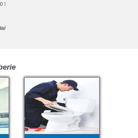
0 !
ité
berie