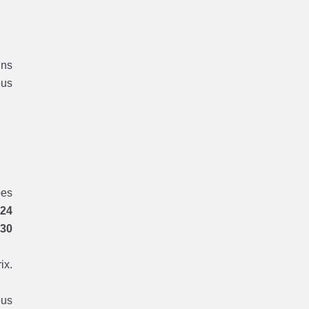
ins
ous
pes
 24
 30
ix.
ous