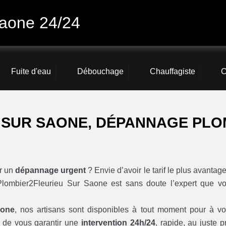
Saone 24/24
Fuite d'eau
Débouchage
Chauffagiste
C
 SUR SAONE, DÉPANNAGE PLO
r un
dépannage urgent
? Envie d’avoir le tarif le plus avantag
lombier2Fleurieu Sur Saone est sans doute l’expert que v
aone
, nos artisans sont disponibles à tout moment pour à vo
de vous garantir une
intervention 24h/24
, rapide, au juste pr