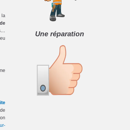
 la
 de
s…
Une réparation
ieu
ème
ite
 de
ion
ur-