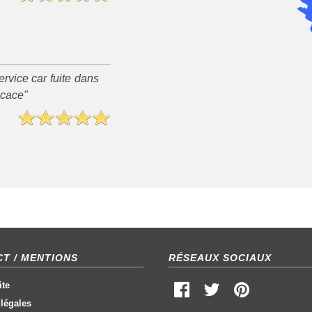
rvice car fuite dans
ficace"
T / MENTIONS
RÉSEAUX SOCIAUX
ite
légales